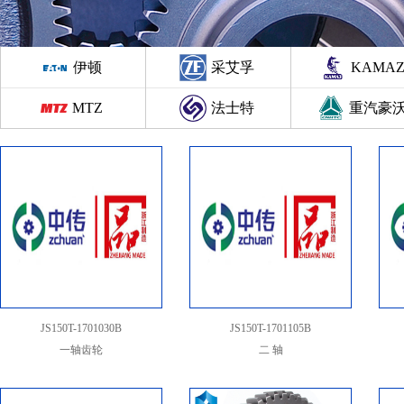
伊顿
采艾孚
KAMA
MTZ
法士特
重汽豪
JS150T-1701030B
JS150T-1701105B
一轴齿轮
二 轴