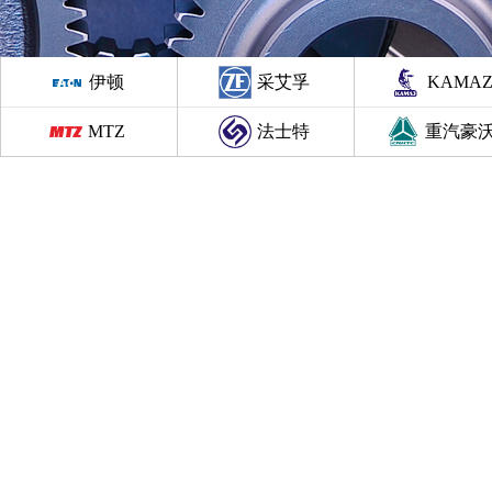
伊顿
采艾孚
KAMA
MTZ
法士特
重汽豪