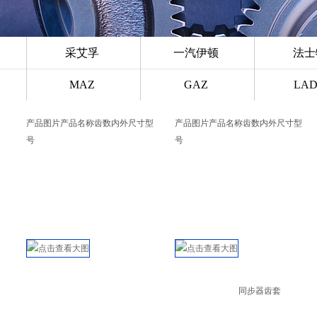
采艾孚
一汽伊顿
法
MAZ
GAZ
LA
产品图片
产品名称
齿数
内外尺寸
型
产品图片
产品名称
齿数
内外尺寸
型
号
号
同步器齿套