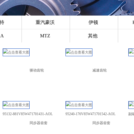
士特
重汽豪沃
伊顿
DA
MTZ
其他
驱动齿轮
减速齿轮
95132-881
V85W471701431-AOL
95240-176
V85W471701542-AOL
副
同步器齿套
同步器齿套