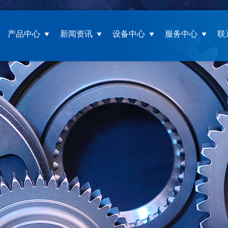
产品中心
新闻资讯
设备中心
服务中心
联
伊顿
展会新闻
生产设备
服务理念
联系
采艾孚
公司新闻
检测设备
资料下载
KAMAZ
人才招聘
MAZ
在线反馈
LADA
GAZ
MTZ
法士特
重汽豪沃
一汽伊顿
其他