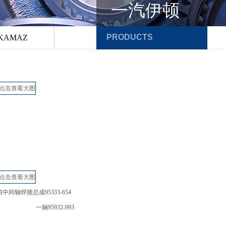
一汽伊顿
PRODUCTS
KAMAZ
箱中间轴焊接总成
95333-654
一轴
95932-993