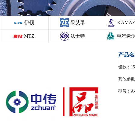
伊顿
采艾孚
KAMA
MTZ
法士特
重汽豪
产品名
齿数：15/
其他参数
型号：A-4